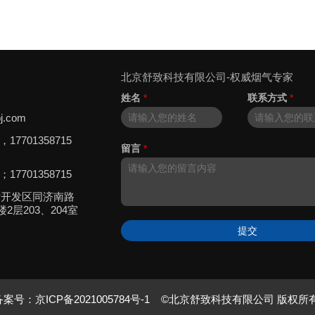
北京舒致科技有限公司-权威烟气专家
姓名
*
联系方式
*
j.com
8，17701358715
留言
*
5；17701358715
术开发区同济南路
2层203、204室
提交
备案号：
京ICP备2021005784号-1
©北京舒致科技有限公司 版权所有