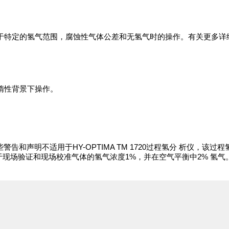
型，设计用于特定的氢气范围，腐蚀性气体公差和无氢气时的操作。有关更
气或惰性背景下操作。
和声明不适用于HY-OPTIMA TM 1720过程氢分 析仪，该过程氢
于现场验证和现场校准气体的氢气浓度1%，并在空气平衡中2% 氢气