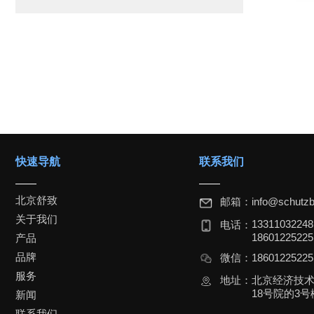
快速导航
联系我们
北京舒致
邮箱：
info@schutzb
关于我们
1331103224
电话：
18601225225
产品
品牌
微信：
1860122522
服务
地址：
北京经济技
18号院的3号楼
新闻
联系我们