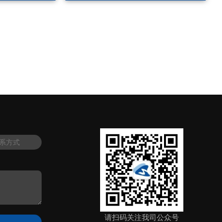
请扫码关注我司公众号