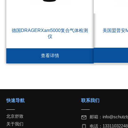
德国DRAGERXam5000复合气体检测
美国盟普安M
仪
查看详情
快速导航
联系我们
北京舒致
邮箱：
info@schutzb
关于我们
1331103224
电话：