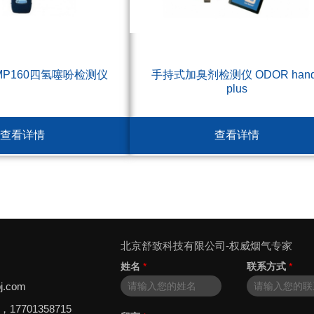
P160四氢噻吩检测仪
手持式加臭剂检测仪 ODOR hand
plus
查看详情
查看详情
北京舒致科技有限公司-权威烟气专家
姓名
*
联系方式
*
j.com
8，17701358715