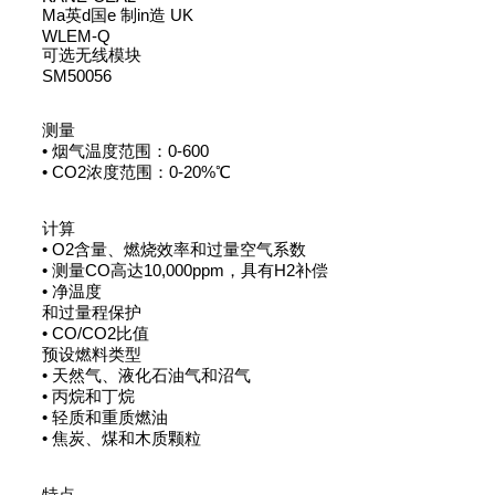
Ma英d国e 制in造 UK
WLEM-Q
可选无线模块
SM50056
测量
• 烟气温度范围：0-600
• CO2浓度范围：0-20%℃
计算
• O2含量、燃烧效率和过量空气系数
• 测量CO高达10,000ppm，具有H2补偿
• 净温度
和过量程保护
• CO/CO2比值
预设燃料类型
• 天然气、液化石油气和沼气
• 丙烷和丁烷
• 轻质和重质燃油
• 焦炭、煤和木质颗粒
特点