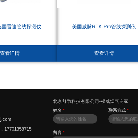
0英国雷迪管线探测仪
美国威脉RTK-Pro管线探测仪
查看详情
查看详情
北京舒致科技有限公司-权威烟气专家
姓名
*
联系方式
*
j.com
8，17701358715
留言
*