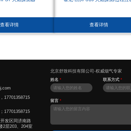
查看详情
查看详情
北京舒致科技有限公司-权威烟气专家
姓名
*
联系方式
*
j.com
8，17701358715
留言
*
5；17701358715
术开发区同济南路
2层203、204室