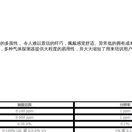
性 。令人难以置信的纤巧，佩戴感觉舒适。异常低的拥有成本。检测：H2S
测器提供大程度的易用性，并大大缩短了用来培训用户的时间。GasAlert