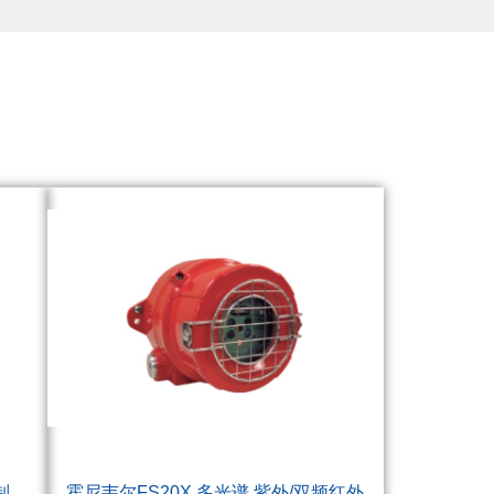
制
霍尼韦尔FS20X 多光谱 紫外/双频红外