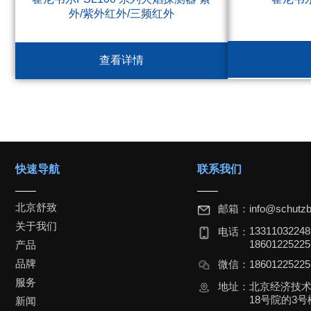
外/紫外红外/三频红外
查看详情
快速导航
联系我们
北京舒致
邮箱：
info@schutzb
关于我们
1331103224
电话：
18601225225
产品
品牌
微信：
1860122522
服务
地址：
北京经济技
18号院的3号楼
新闻