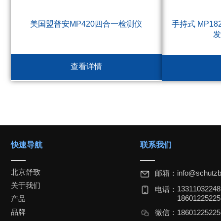
美国盟普安MP420四合一检测仪
手持式 MP18
查看详情
快速导航
联系我们
北京舒致
邮箱：
info@schutzb
关于我们
1331103224
电话：
18601225225
产品
品牌
微信：
1860122522