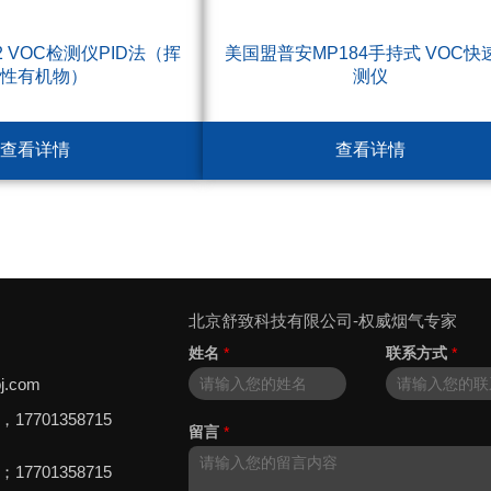
2 VOC检测仪PID法（挥
美国盟普安MP184手持式 VOC快
发性有机物）
测仪
查看详情
查看详情
北京舒致科技有限公司-权威烟气专家
姓名
*
联系方式
*
j.com
8，17701358715
留言
*
5；17701358715