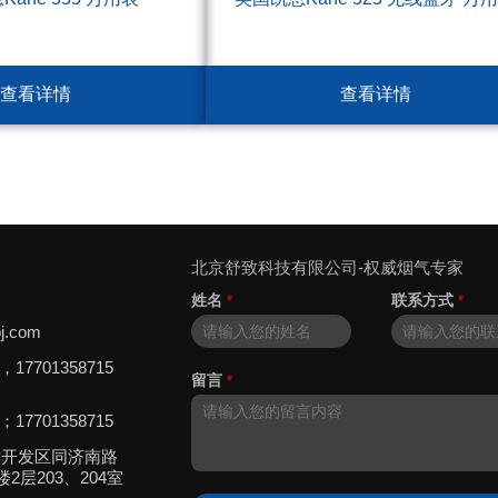
查看详情
查看详情
北京舒致科技有限公司-权威烟气专家
姓名
*
联系方式
*
j.com
8，17701358715
留言
*
5；17701358715
术开发区同济南路
2层203、204室