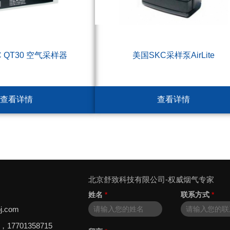
C QT30 空气采样器
美国SKC采样泵AirLite
查看详情
查看详情
北京舒致科技有限公司-权威烟气专家
姓名
*
联系方式
*
j.com
8，17701358715