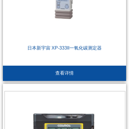
日本新宇宙 XP-333II一氧化碳测定器
查看详情