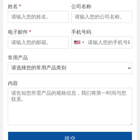
姓名
*
公司名称
电子邮件
*
手机号码
常用产品
内容
提交