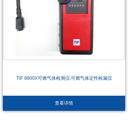
TIF 8800X可燃气体检测仪,可燃气体定性检漏仪
查看详情