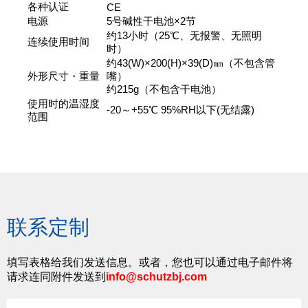
各种认证
CE
电源
5号碱性干电池×2节
约13小时（25℃、无报警、无照明
连续使用时间
时）
约43(W)×200(H)×39(D)㎜（不包含管
外形尺寸・重量
嘴）
约215g（不包含干电池）
使用时的温湿度
-20～+55℃ 95%RH以下(无结露)
范围
联系定制
填写表格给我们发送信息。或者，您也可以通过电子邮件将
请求连同附件发送到
info@schutzbj.com