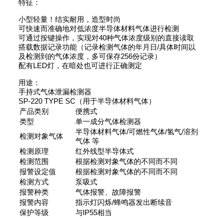
特征：
小型轻量！结实耐用，造型时尚
可快速而准确地对低浓度半导体材料气体进行检测
可通过按键操作，实现对40种气体浓度级别的直接读取
搭载数据记录功能（记录检测气体的年月日/具体时间以
及检测到的气体浓度，多可保存256份记录）
配有LED灯，在暗处也可进行正确测定
用途：
手持式气体泄漏检测器
SP-220 TYPE SC（用于半导体材料气体）
产品类别
便携式
类型
单一成分气体检测器
半导体材料气体/可燃性气体/氢气/溶剂
检测对象气体
气体 等
检测原理
红外线型半导体式
检测范围
根据检测对象气体的不同而不同
报警设定值
根据检测对象气体的不同而不同
检测方式
泵吸式
报警种类
气体报警、故障报警
报警内容
指示灯闪烁/蜂鸣器发出断续音
保护等级
与IP55相当