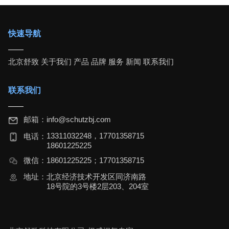
快速导航
北京舒致
关于我们
产品
品牌
服务
新闻
联系我们
联系我们
邮箱：
info@schutzbj.com
13311032248，17701358715
电话：
18601225225
微信：
18601225225；17701358715
地址：
北京经济技术开发区同济南路
18号院的3号楼2层203、204室