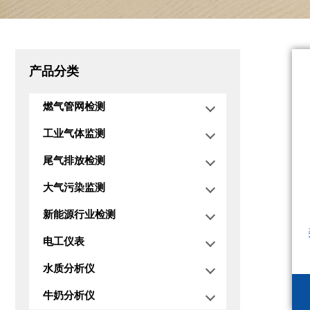
产品分类
燃气管网检测
工业气体监测
尾气排放检测
大气污染监测
新能源行业检测
电工仪表
水质分析仪
牛奶分析仪