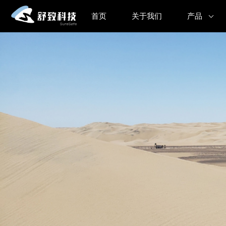
首页
关于我们
产品